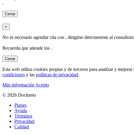
.
Cerrar
×
No es necesario agendar cita con
, dirigirse directamente al consultor
Recuerda que atiende los
.
Cerrar
Esta web utiliza cookies propias y de terceros para analizar y mejor
condiciones
y las
políticas de privacidad
.
Más información
Acepto
© 2026 Docturno
Planes
Ayuda
Términos
Privacidad
Calidad