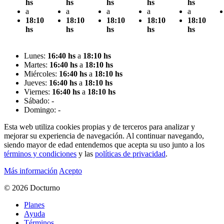
hs
hs
hs
hs
hs
a
a
a
a
a
18:10
18:10
18:10
18:10
18:10
hs
hs
hs
hs
hs
Lunes:
16:40 hs
a
18:10 hs
Martes:
16:40 hs
a
18:10 hs
Miércoles:
16:40 hs
a
18:10 hs
Jueves:
16:40 hs
a
18:10 hs
Viernes:
16:40 hs
a
18:10 hs
Sábado: -
Domingo: -
Esta web utiliza cookies propias y de terceros para analizar y
mejorar su experiencia de navegación. Al continuar navegando,
siendo mayor de edad entendemos que acepta su uso junto a los
términos y condiciones
y las
políticas de privacidad
.
Más información
Acepto
© 2026 Docturno
Planes
Ayuda
Términos