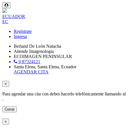
ECUADOR
EC
Regístrate
Ingresa
Berland De Leòn Natacha
Atiende Imagenologia
ECOIMAGEN PENINSULAR
9 87324121
Santa Elena, Santa Elena, Ecuador
AGENDAR CITA
×
Para agendar una cita con
debes hacerlo telefónicamente llamando al
.
Cerrar
×